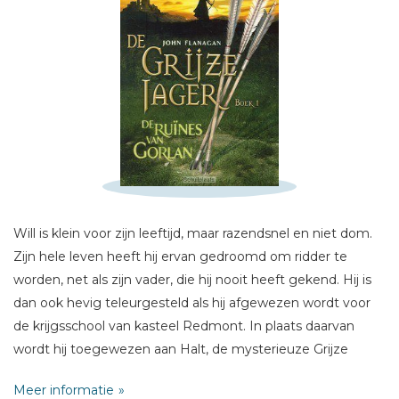
Schrijf hieronder je review!
Will is klein voor zijn leeftijd, maar razendsnel en niet dom.
Zijn hele leven heeft hij ervan gedroomd om ridder te
Sterren
worden, net als zijn vader, die hij nooit heeft gekend. Hij is
Naam *
dan ook hevig teleurgesteld als hij afgewezen wordt voor
de krijgsschool van kasteel Redmont. In plaats daarvan
E-mail *
wordt hij toegewezen aan Halt, de mysterieuze Grijze
Titel *
Jager wiens grootste talent lijkt te zijn dat hij zich
Bericht *
Meer informatie
onopvallend door het rijk kan verplaatsen. Met enige