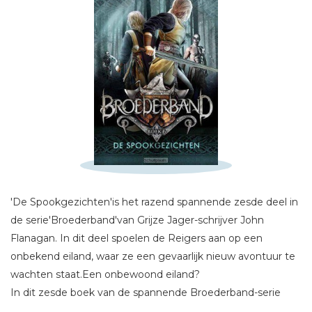
Schrijf hieronder je review!
'De Spookgezichten'is het razend spannende zesde deel in
Sterren
de serie'Broederband'van Grijze Jager-schrijver John
Naam *
Flanagan. In dit deel spoelen de Reigers aan op een
E-mail *
onbekend eiland, waar ze een gevaarlijk nieuw avontuur te
wachten staat.Een onbewoond eiland?
Titel *
In dit zesde boek van de spannende Broederband-serie
Bericht *
spoelen de Reigers na een zware storm aan op een