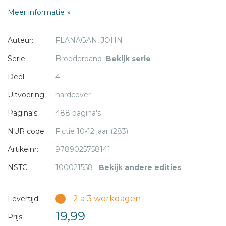
Reigers om in actie te komen. Daarbij krijgen ze hulp van
Bericht *
Meer informatie
Gilan, een oude bekende uit het Grijze Jager-korps.
Auteur:
FLANAGAN, JOHN
Serie:
Broederband
Bekijk serie
Deel:
4
* = verplicht
Uitvoering:
hardcover
Pagina's:
488 pagina's
NUR code:
Fictie 10-12 jaar (283)
Artikelnr:
9789025758141
NSTC:
100021558
Bekijk andere edities
2 a 3 werkdagen
Levertijd:
19,99
Prijs: