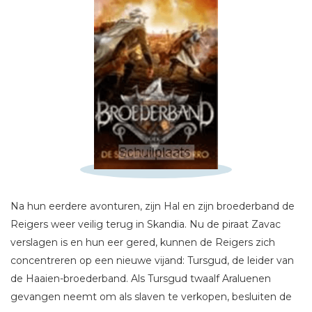
Schrijf hieronder je review!
Na hun eerdere avonturen, zijn Hal en zijn broederband de
Reigers weer veilig terug in Skandia. Nu de piraat Zavac
Sterren
verslagen is en hun eer gered, kunnen de Reigers zich
Naam *
concentreren op een nieuwe vijand: Tursgud, de leider van
de Haaien-broederband. Als Tursgud twaalf Araluenen
E-mail *
gevangen neemt om als slaven te verkopen, besluiten de
Titel *