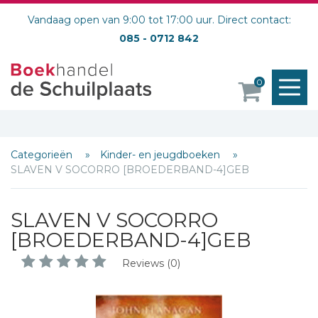
Vandaag open van 9:00 tot 17:00 uur. Direct contact:
085 - 0712 842
M
0
o
Categorieën
Kinder- en jeugdboeken
SLAVEN V SOCORRO [BROEDERBAND-4]GEB
SLAVEN V SOCORRO
[BROEDERBAND-4]GEB
Reviews (0)