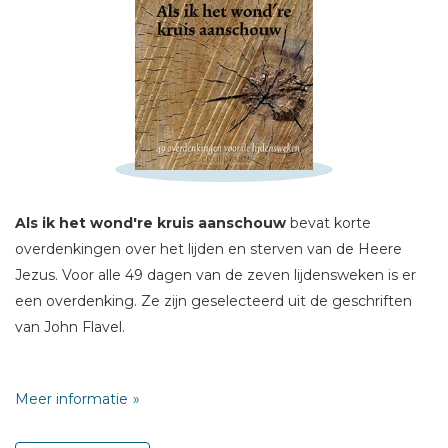
Schrijf hieronder je review!
Sterren
Naam *
Als ik het wond're kruis aanschouw
bevat korte
overdenkingen over het lijden en sterven van de Heere
E-mail *
Jezus. Voor alle 49 dagen van de zeven lijdensweken is er
Titel *
een overdenking. Ze zijn geselecteerd uit de geschriften
Bericht *
van John Flavel.
Kunt u op Jezus zien zoals Hij stond in uw plaats, om de
Meer informatie
toorn van God voor u te dragen? En kunt u dan zeggen:
Deze wonden heeft Hij voor mij ontvangen; Hij is het Die