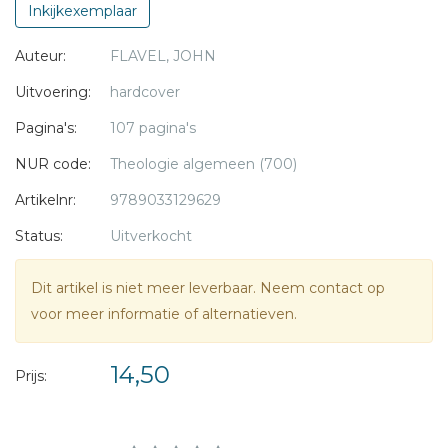
mij heeft liefgehad en Zichzelf voor mij heeft overgegeven;
Inkijkexemplaar
* = verplicht
uit deze striemen komt mijn vrede? Het was liefde tot de
Auteur:
FLAVEL, JOHN
ziel van een vijand die Hem uit de hemel dreef, om deze
smarten naar ziel en lichaam te verdragen voor mij.
Uitvoering:
hardcover
Pagina's:
107 pagina's
John Flavel
(1630-1691) was predikant te Darthmouth in
NUR code:
Theologie algemeen (700)
Zuid-Engeland. Hij stond in de puriteinse traditie van zijn tijd
en was een begaafd prediker.
Artikelnr:
9789033129629
Status:
Uitverkocht
Dit artikel is niet meer leverbaar. Neem contact op
voor meer informatie of alternatieven.
14,50
Prijs: