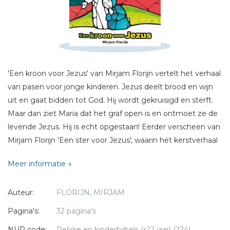
Schrijf hieronder je review!
Sterren
Naam *
E-mail *
'Een kroon voor Jezus' van Mirjam Florijn vertelt het verhaal
Titel *
van pasen voor jonge kinderen. Jezus deelt brood en wijn
Bericht *
uit en gaat bidden tot God. Hij wordt gekruisigd en sterft.
Maar dan ziet Maria dat het graf open is en ontmoet ze de
levende Jezus. Hij is echt opgestaan! Eerder verscheen van
Mirjam Florijn 'Een ster voor Jezus', waarin het kerstverhaal
verteld wordt.
Meer informatie
* = verplicht
Auteur:
FLORIJN, MIRJAM
Pagina's:
32 pagina's
NUR code:
Religie en kinderbijbels (<12 jaar) (224)