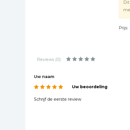
Dit
Kinderbijbels
mee
Muziekboeken
Bladmuziek
Prijs:
Management &
Leiderschap
Politiek
Regio | Alblasserwaard
Reviews (0)
Romans
Toeristische kaarten en
Uw naam
gidsen
Uw beoordeling
Taalstudie
Wenskaarten
Schrijf de eerste review