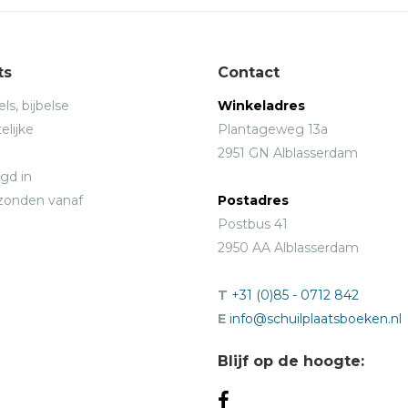
ts
Contact
ls, bijbelse
Winkeladres
elijke
Plantageweg 13a
2951 GN Alblasserdam
gd in
rzonden vanaf
Postadres
Postbus 41
2950 AA Alblasserdam
T
+31 (0)85 - 0712 842
E
info@schuilplaatsboeken.nl
Blijf op de hoogte: