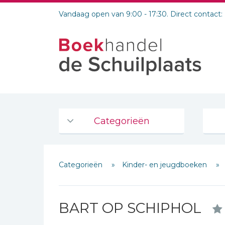
Vandaag open van 9:00 - 17:30. Direct contact:
Categorieën
Agenda's en kalenders
Categorieën
Kinder- en jeugdboeken
De Bijbel
Bijbelse Dagboeken 2026
Bijbelse dagboeken
BART OP SCHIPHOL
Bijbelstudie groepen