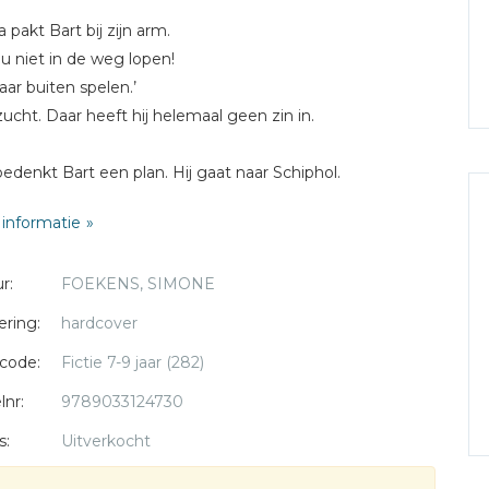
pakt Bart bij zijn arm.
ou niet in de weg lopen!
ar buiten spelen.’
zucht. Daar heeft hij helemaal geen zin in.
edenkt Bart een plan. Hij gaat naar Schiphol.
n! Om opa uit te zwaaien. Want opa is piloot.
informatie
 trein ziet Bart een foto in de krant.
 een hondje kwijt op Schiphol.
r:
FOEKENS, SIMONE
eft Bart nóg iets te doen!
Schiphol is groot en druk.
ering:
hardcover
kan opa niet vinden. Wat nu?
code:
Fictie 7-9 jaar (282)
jd: circa 8 jaar
lnr:
9789033124730
4
s:
Uitverkocht