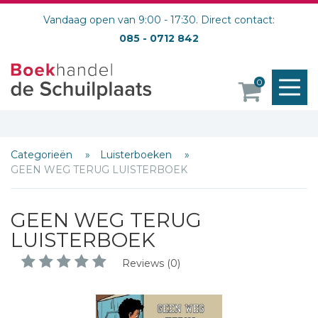
Vandaag open van 9:00 - 17:30. Direct contact:
085 - 0712 842
M
0
o
Categorieën
Luisterboeken
Schrijf hieronder je review!
GEEN WEG TERUG LUISTERBOEK
Sterren
GEEN WEG TERUG
Naam *
LUISTERBOEK
E-mail *
Reviews (0)
Titel *
Bericht *