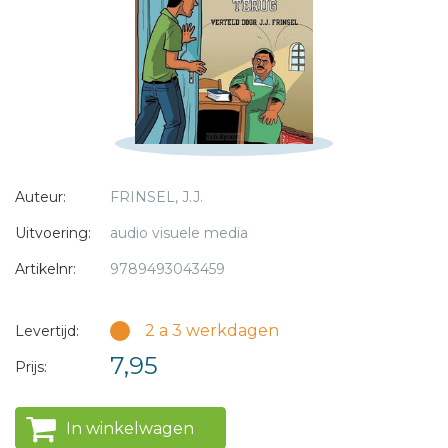
* = verplicht
Auteur:
FRINSEL, J.J.
Uitvoering:
audio visuele media
Artikelnr:
9789493043459
2 a 3 werkdagen
Levertijd:
7,95
Prijs:
In winkelwagen