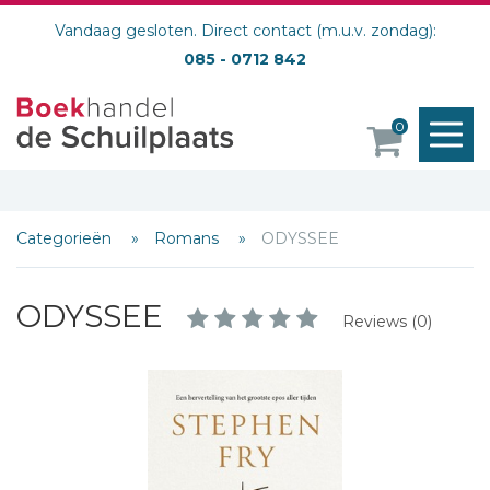
Vandaag gesloten. Direct contact (m.u.v. zondag):
085 - 0712 842
M
0
o
Categorieën
Romans
ODYSSEE
ODYSSEE
Reviews (0)