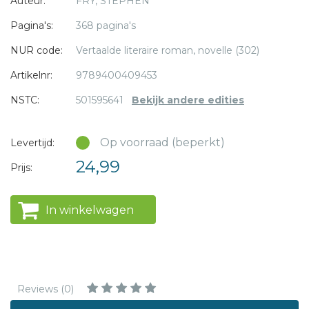
Auteur:
FRY, STEPHEN
Onderweg vecht hij tegen monsters, moet hij verleidingen
van godinnen weerstaan en lijdt hij onder de vloek van
Pagina's:
368 pagina's
Poseidon. Lukt het hem om zijn weg terug te vinden?
NUR code:
Vertaalde literaire roman, novelle (302)
Artikelnr:
9789400409453
NSTC:
501595641
Bekijk andere edities
Op voorraad (beperkt)
Levertijd:
24,99
Prijs:
In winkelwagen
Reviews (0)