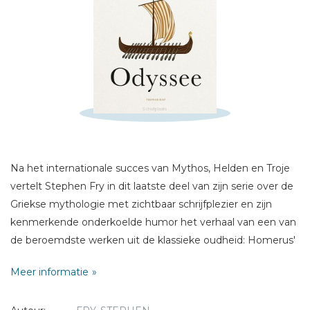
Schrijf hieronder je review!
Sterren
Naam *
E-mail *
Na het internationale succes van Mythos, Helden en Troje
Titel *
vertelt Stephen Fry in dit laatste deel van zijn serie over de
Bericht *
Griekse mythologie met zichtbaar schrijfplezier en zijn
kenmerkende onderkoelde humor het verhaal van een van
de beroemdste werken uit de klassieke oudheid: Homerus'
Odyssee. We volgen Odysseus nadat hij de gevallen stad
Meer informatie
Troje heeft verlaten. Tien lange jaren is hij onderweg naar
huis, naar zijn vrouw Penelope op het eiland Ithaca.
* = verplicht