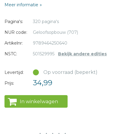
Meer informatie
eenvoudiger voor zowel individueel gebruik als voor
* = verplicht
groepsgebruik worden ingezet en is alle inhoud
Pagina's:
320 pagina's
overzichtelijk gebundeld in één boek. Ook hebben de
boeken een modern, nieuw omslag gekregen: dezelfde
NUR code:
Geloofsopbouw (707)
tijdloze en verdiepende inhoud in een fris, nieuw jasje.
Artikelnr:
9789464250640
NSTC:
501529995
Bekijk andere edities
Op voorraad (beperkt)
Levertijd:
34,99
Prijs:
In winkelwagen