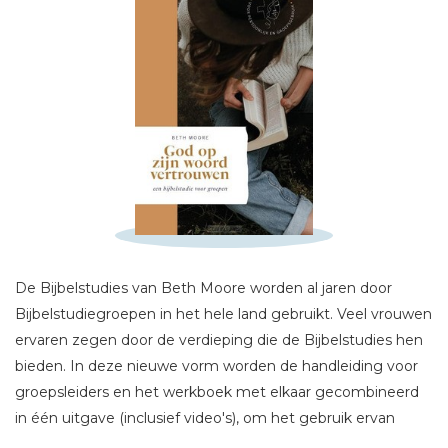
Schrijf hieronder je review!
Sterren
Naam *
E-mail *
Titel *
De Bijbelstudies van Beth Moore worden al jaren door
Bijbelstudiegroepen in het hele land gebruikt. Veel vrouwen
Bericht *
ervaren zegen door de verdieping die de Bijbelstudies hen
bieden. In deze nieuwe vorm worden de handleiding voor
groepsleiders en het werkboek met elkaar gecombineerd
in één uitgave (inclusief video's), om het gebruik ervan
toegankelijker te maken. Zo kunnen de Bijbelstudieboeken