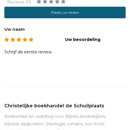
Reviews (0)
in het kader van Studium Generale.
Plaats uw review
doelgroep: studenten, docenten, gemeenteleden,
ambtsdragers
Uw naam
Uw beoordeling
Schrijf de eerste review
Christelijke boekhandel de Schuilplaats
Boekwinkel en webshop voor Bijbels, kinderbijbels,
bijbelse dagboeken, theologie, romans, non-fictie,