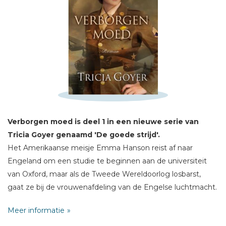
Schrijf hieronder je review!
Sterren
Naam *
E-mail *
Titel *
Verborgen moed is deel 1 in een nieuwe serie van
Bericht *
Tricia Goyer genaamd 'De goede strijd'.
Het Amerikaanse meisje Emma Hanson reist af naar
Engeland om een studie te beginnen aan de universiteit
van Oxford, maar als de Tweede Wereldoorlog losbarst,
gaat ze bij de vrouwenafdeling van de Engelse luchtmacht.
Als medewerkster van de strikt geheime Fotografische
* = verplicht
Meer informatie
Verkenningseenheid wordt ze geplaatst op het prachtige