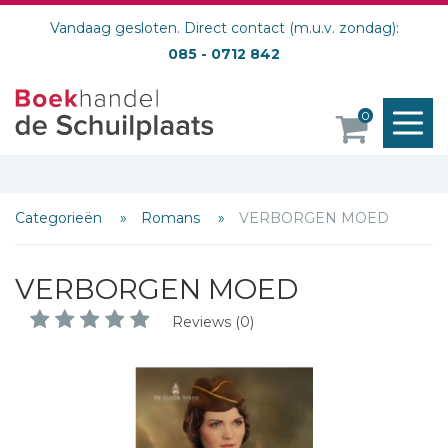
Vandaag gesloten. Direct contact (m.u.v. zondag):
085 - 0712 842
M
0
o
Categorieën
Romans
VERBORGEN MOED
VERBORGEN MOED
Reviews (0)