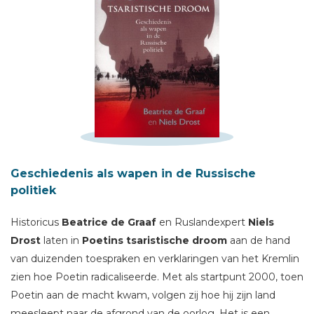
Geschiedenis als wapen in de Russische
Schrijf hieronder je review!
politiek
Sterren
Historicus
Beatrice de Graaf
en Ruslandexpert
Niels
Naam *
Drost
laten in
Poetins tsaristische droom
aan de hand
E-mail *
van duizenden toespraken en verklaringen van het Kremlin
zien hoe Poetin radicaliseerde. Met als startpunt 2000, toen
Titel *
Poetin aan de macht kwam, volgen zij hoe hij zijn land
Bericht *
meesleept naar de afgrond van de oorlog. Het is een