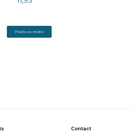
11,95
Plaats uw review
ts
Contact