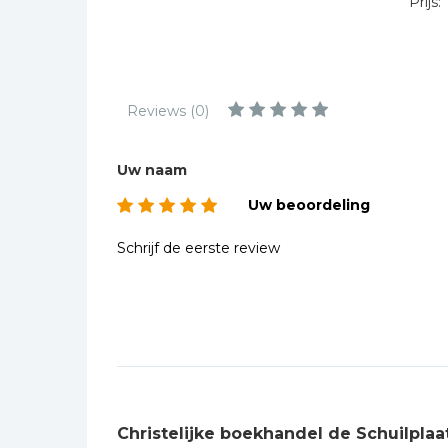
Prijs:
Kinderbijbels
Muziekboeken
Bladmuziek
Management &
Reviews (0)
Leiderschap
Politiek
Uw naam
Regio | Alblasserwaard
Uw beoordeling
Romans
Schrijf de eerste review
Toeristische kaarten en
gidsen
Taalstudie
Wenskaarten
Christelijke boekhandel de Schuilplaa