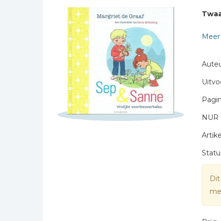
Bibles Foreign
Naam *
Twaa
Languages
E-mail *
Bijbelstudie
Meer 
Titel *
Geloof, duurzaamheid
Bericht *
en mileu
Auteu
Benodigdheden voor
Uitvo
kerken
Christelijke spellen
Pagin
Christelijke stripboeken
NUR 
Eten en koken
Artike
* = verplicht
Evangelisatiemateriaal
Statu
Geschiedenis
Israël / Jodendom
Dit
mee
Kinder- en jeugdboeken
Engelse kinderboeken