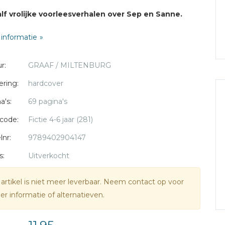
lf vrolijke voorleesverhalen over Sep en Sanne.
informatie
r:
GRAAF / MILTENBURG
ering:
hardcover
a's:
69 pagina's
code:
Fictie 4-6 jaar (281)
lnr:
9789402904147
s:
Uitverkocht
 artikel is niet meer leverbaar. Neem contact op voor
r informatie of alternatieven.