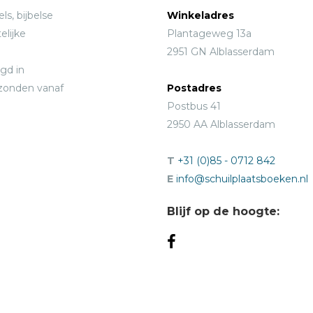
ls, bijbelse
Winkeladres
elijke
Plantageweg 13a
2951 GN Alblasserdam
gd in
rzonden vanaf
Postadres
Postbus 41
2950 AA Alblasserdam
T
+31 (0)85 - 0712 842
E
info@schuilplaatsboeken.nl
Blijf op de hoogte: