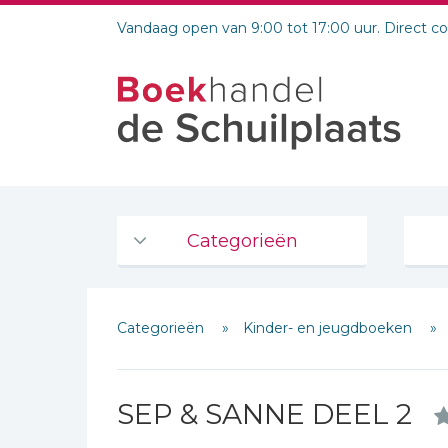
Vandaag open van 9:00 tot 17:00 uur. Direct c
Categorieën
Agenda's en kalenders
Categorieën
Kinder- en jeugdboeken
De Bijbel
Bijbelse Dagboeken 2026
Schrijf hieronder je review!
Bijbelse dagboeken
SEP & SANNE DEEL 2
Bijbelstudie groepen
Sterren