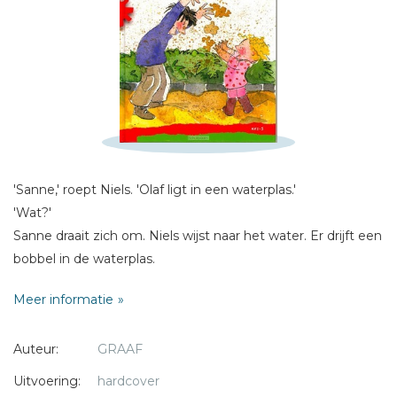
Schrijf hieronder je review!
Sterren
Naam *
E-mail *
Titel *
Bericht *
'Sanne,' roept Niels. 'Olaf ligt in een waterplas.'
'Wat?'
Sanne draait zich om. Niels wijst naar het water. Er drijft een
bobbel in de waterplas.
Meer informatie
* = verplicht
Auteur:
GRAAF
Uitvoering:
hardcover