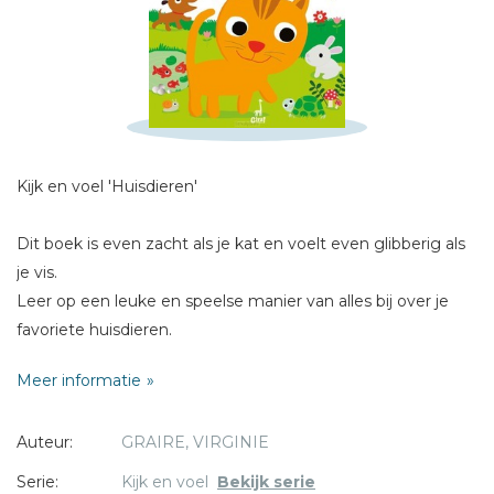
Schrijf hieronder je review!
Sterren
Naam *
E-mail *
Kijk en voel 'Huisdieren'
Titel *
Bericht *
Dit boek is even zacht als je kat en voelt even glibberig als
je vis.
Leer op een leuke en speelse manier van alles bij over je
favoriete huisdieren.
Meer informatie
* = verplicht
Auteur:
GRAIRE, VIRGINIE
Serie:
Kijk en voel
Bekijk serie