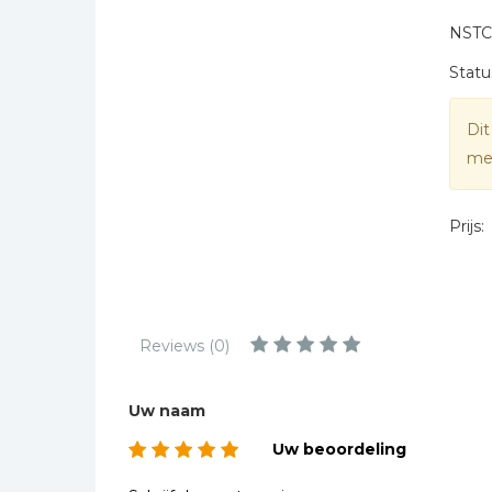
Kinderbijbels
NSTC
* = verplicht
Muziekboeken
Statu
Bladmuziek
Management &
Dit
Leiderschap
mee
Politiek
Regio | Alblasserwaard
Prijs:
Romans
Toeristische kaarten en
gidsen
Taalstudie
Reviews (0)
Wenskaarten
Uw naam
Uw beoordeling