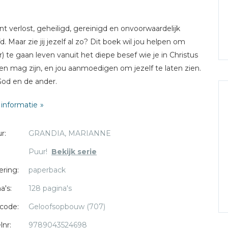
nt verlost, geheiligd, gereinigd en onvoorwaardelijk
d. Maar zie jij jezelf al zo? Dit boek wil jou helpen om
) te gaan leven vanuit het diepe besef wie je in Christus
en mag zijn, en jou aanmoedigen om jezelf te laten zien.
od en de ander.
informatie
r:
GRANDIA, MARIANNE
Puur!
Bekijk serie
ering:
paperback
a's:
128 pagina's
code:
Geloofsopbouw (707)
lnr:
9789043524698