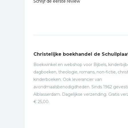
Schrijf de eerste review
Christelijke boekhandel de Schuilplaa
Boekwinkel en webshop voor Bijbels, kinderbijbe
dagboeken, theologie, romans, non-fictie, christ
kinderboeken. Ook leverancier van
avondmaalsbenodigdheden. Sinds 1962 gevesti
Alblasserdam. Dagelijkse verzending. Gratis ve
€ 25,00.