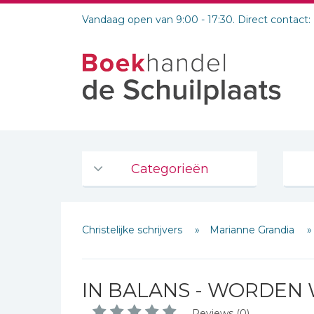
Vandaag open van 9:00 - 17:30. Direct contact:
Categorieën
Agenda's en kalenders
Christelijke schrijvers
Marianne Grandia
De Bijbel
Bijbelse Dagboeken 2026
Bijbelse dagboeken
IN BALANS - WORDEN 
Bijbelstudie groepen
Reviews (0)