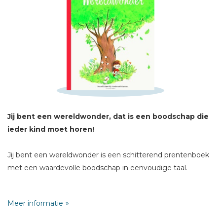
Schrijf hieronder je review!
Sterren
Naam *
E-mail *
Jij bent een wereldwonder, dat is een boodschap die
Titel *
ieder kind moet horen!
Bericht *
Jij bent een wereldwonder is een schitterend prentenboek
met een waardevolle boodschap in eenvoudige taal.
Dit mooie prentenboek vertelt op een liefdevolle manier
Meer informatie
aan kinderen dat zij heel speciaal zijn en beschrijft in
gemakkelijke taal iets van wie God en Jezus zijn.
* = verplicht