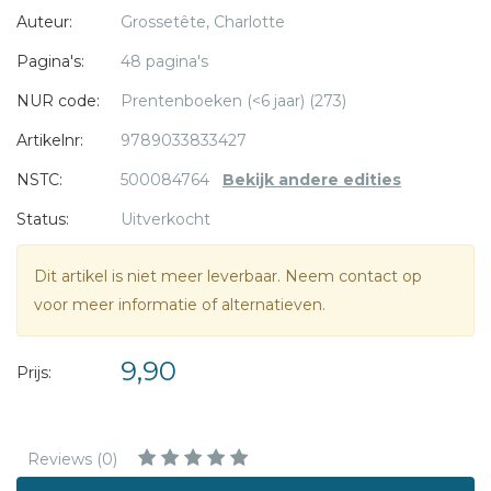
Auteur:
Grossetête, Charlotte
De illustraties zijn stijlvol en in eigentijdse pastelkleuren.
Pagina's:
48 pagina's
Elly Zuiderveld-Nieman heeft dit boek, dat oorspronkelijk in
NUR code:
Prentenboeken (<6 jaar) (273)
het Frans is geschreven, vertaald.
Artikelnr:
9789033833427
Prachtig boek om cadeau te geven bij doop of opdragen.
NSTC:
500084764
Bekijk andere edities
Status:
Uitverkocht
Dit artikel is niet meer leverbaar. Neem contact op
voor meer informatie of alternatieven.
9,90
Prijs:
Reviews (0)