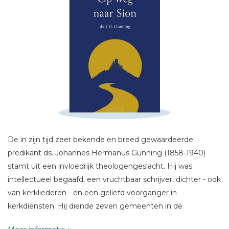
Schrijf hieronder je review!
Sterren
Naam *
E-mail *
De in zijn tijd zeer bekende en breed gewaardeerde
Titel *
predikant ds. Johannes Hermanus Gunning (1858-1940)
Bericht *
stamt uit een invloedrijk theologengeslacht. Hij was
intellectueel begaafd, een vruchtbaar schrijver, dichter - ook
van kerkliederen - en een geliefd voorganger in
kerkdiensten. Hij diende zeven gemeenten in de
Nederlandse Hervormde Kerk en stond het langst in