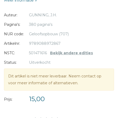
Meer informatie
Utrecht. Hij verstond de kunst om in zijn preken en
schrijverijen dicht bij het hart van de 'gewone' man en
* = verplicht
Auteur:
GUNNING, J.H.
vrouw te komen. Gunning heeft veel gepubliceerd, vooral
om een breed publiek te dienen. Velen lazen destijds zijn
Pagina's:
380 pagina's
dagboek 'Op weg naar Sion', dat diverse keren herdrukt
NUR code:
Geloofsopbouw (707)
werd. Deze nieuwe herdruk is door ds. J. Belder qua taal- en
woordkeus zorgvuldig herzien.
Artikelnr:
9789088972867
NSTC:
501471616
Bekijk andere edities
Status:
Uitverkocht
Dit artikel is niet meer leverbaar. Neem contact op
voor meer informatie of alternatieven.
15,00
Prijs: