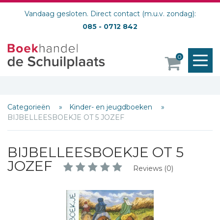
Vandaag gesloten. Direct contact (m.u.v. zondag):
085 - 0712 842
M
0
o
Categorieën
Kinder- en jeugdboeken
BIJBELLEESBOEKJE OT 5 JOZEF
Schrijf hieronder je review!
Sterren
BIJBELLEESBOEKJE OT 5
Naam *
JOZEF
Reviews (0)
E-mail *
Titel *
Bericht *