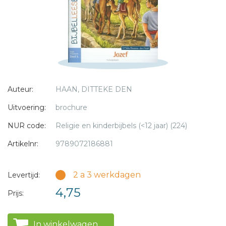
* = verplicht
Auteur:
HAAN, DITTEKE DEN
Uitvoering:
brochure
NUR code:
Religie en kinderbijbels (<12 jaar) (224)
Artikelnr:
9789072186881
2 a 3 werkdagen
Levertijd:
4,75
Prijs:
In winkelwagen