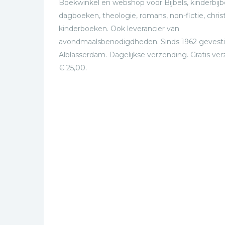
Boekwinkel en webshop voor Bijbels, kinderbijbe
dagboeken, theologie, romans, non-fictie, christ
kinderboeken. Ook leverancier van
avondmaalsbenodigdheden. Sinds 1962 gevesti
Alblasserdam. Dagelijkse verzending. Gratis ve
€ 25,00.