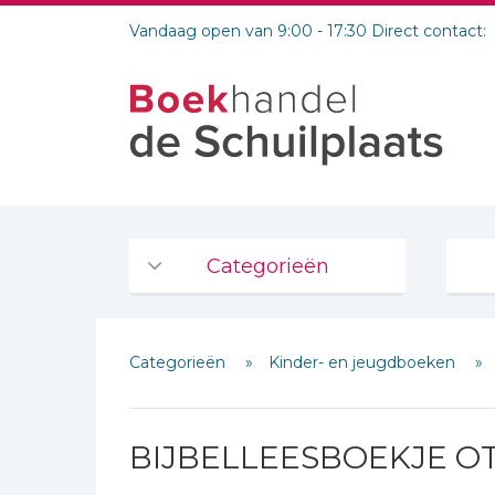
Vandaag open van 9:00 - 17:30 Direct contact:
Categorieën
Agenda's en kalenders
Categorieën
Kinder- en jeugdboeken
De Bijbel
Bijbelse Dagboeken 2026
Schrijf hieronder je review!
Bijbelse dagboeken
BIJBELLEESBOEKJE OT
Sterren
Bijbelstudie groepen