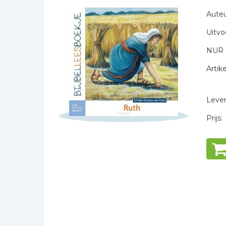
Naam *
Bibles Foreign
Auteu
E-mail *
Languages
Uitvo
Titel *
Bijbelstudie
Bericht *
Geloof, duurzaamheid
NUR 
en mileu
Artike
Benodigdheden voor
kerken
Levert
Christelijke spellen
Christelijke stripboeken
Prijs:
* = verplicht
Eten en koken
Evangelisatiemateriaal
Geschiedenis
Israël / Jodendom
Kinder- en jeugdboeken
Engelse kinderboeken