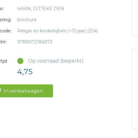
r:
HAAN, DITTEKE DEN
ering:
brochure
code:
Religie en kinderbijbels (<12 jaar) (224)
lnr:
9789072186973
Op voorraad (beperkt)
ijd:
4,75
In winkelwagen