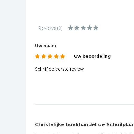
Kinderbijbels
Muziekboeken
Bladmuziek
Reviews (0)
Management &
Leiderschap
Uw naam
Politiek
Uw beoordeling
Regio | Alblasserwaard
Romans
Schrijf de eerste review
Toeristische kaarten en
gidsen
Taalstudie
Wenskaarten
Christelijke boekhandel de Schuilplaa