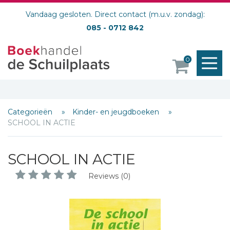
Vandaag gesloten. Direct contact (m.u.v. zondag):
085 - 0712 842
M
0
o
Categorieën
Kinder- en jeugdboeken
SCHOOL IN ACTIE
SCHOOL IN ACTIE
Reviews (0)