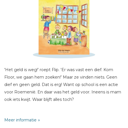
Schrijf hieronder je review!
Sterren
Naam *
E-mail *
Titel *
'Het geld is weg!’ roept Flip. ‘Er was vast een dief. Kom
Bericht *
Floor, we gaan hem zoeken!’ Maar ze vinden niets. Geen
dief en geen geld. Dat is erg! Want op school is een actie
voor Roemenië. En daar was het geld voor. Ineens is mam
ook iets kwijt. Waar blijft alles toch?
Vanaf 6 jaar
* = verplicht
Meer informatie