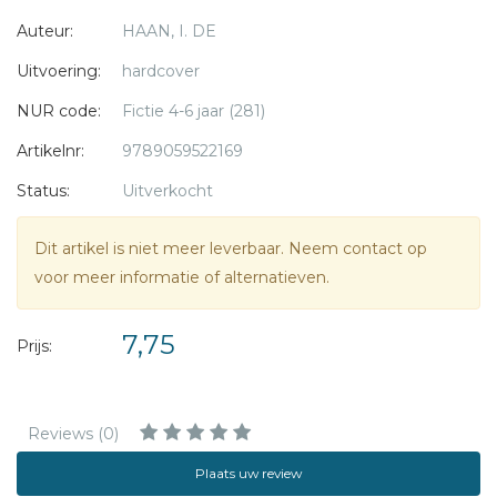
AVI M4
Auteur:
HAAN, I. DE
62 pag. gebonden € 6.45
Uitvoering:
hardcover
NUR code:
Fictie 4-6 jaar (281)
Artikelnr:
9789059522169
Status:
Uitverkocht
Dit artikel is niet meer leverbaar. Neem contact op
voor meer informatie of alternatieven.
7,75
Prijs:
Reviews (0)
Plaats uw review