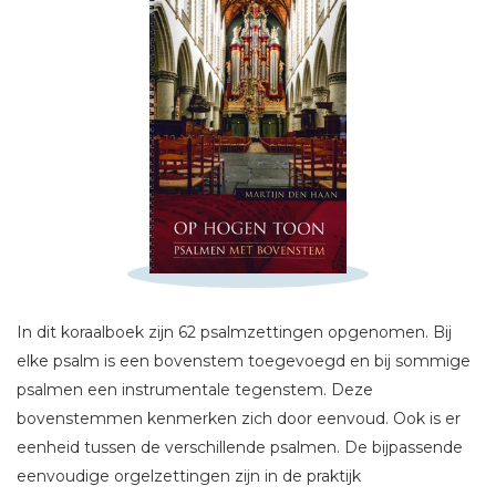
Schrijf hieronder je review!
Sterren
Naam *
In dit koraalboek zijn 62 psalmzettingen opgenomen. Bij
E-mail *
elke psalm is een bovenstem toegevoegd en bij sommige
Titel *
psalmen een instrumentale tegenstem. Deze
Bericht *
bovenstemmen kenmerken zich door eenvoud. Ook is er
eenheid tussen de verschillende psalmen. De bijpassende
eenvoudige orgelzettingen zijn in de praktijk