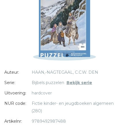
Naam *
E-mail *
Titel *
Bericht *
Auteur:
HAAN,-NAGTEGAAL, C.C.W. DEN
* = verplicht
Serie:
Bijbels puzzelen
Bekijk serie
Uitvoering:
hardcover
NUR code:
Fictie kinder- en jeugdboeken algemeen
(280)
Artikelnr:
9789492987488