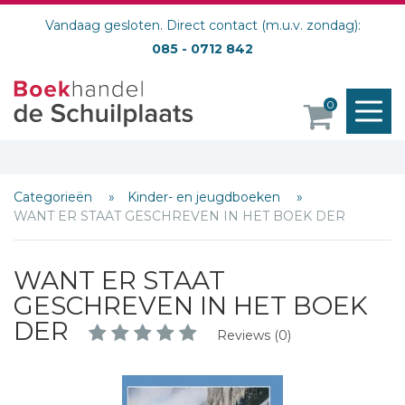
Vandaag gesloten. Direct contact (m.u.v. zondag):
085 - 0712 842
M
0
o
Categorieën
Kinder- en jeugdboeken
WANT ER STAAT GESCHREVEN IN HET BOEK DER
WANT ER STAAT
GESCHREVEN IN HET BOEK
DER
Reviews (0)
Schrijf hieronder je review!
Sterren