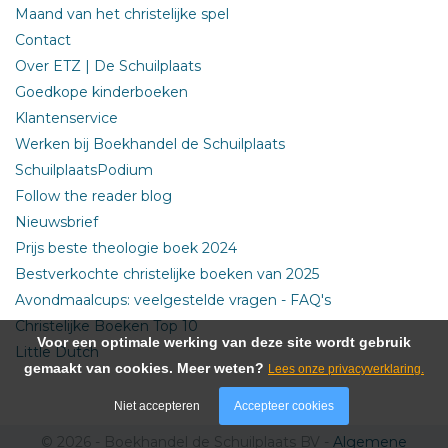
Maand van het christelijke spel
Contact
Over ETZ | De Schuilplaats
Goedkope kinderboeken
Klantenservice
Werken bij Boekhandel de Schuilplaats
SchuilplaatsPodium
Follow the reader blog
Nieuwsbrief
Prijs beste theologie boek 2024
Bestverkochte christelijke boeken van 2025
Avondmaalcups: veelgestelde vragen - FAQ's
Christelijke Boeken Top 10
Voor een optimale werking van deze site wordt gebruik
Little Dutch
gemaakt van cookies. Meer weten?
Lees onze privacyverklaring.
Niet accepteren
Accepteer cookies
© 2026 - Boekhandel de Schuilplaats BV -
Algemene