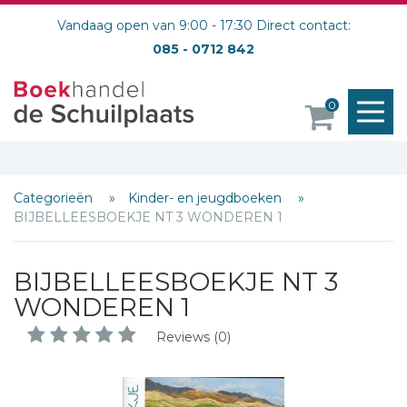
Vandaag open van 9:00 - 17:30 Direct contact:
085 - 0712 842
M
0
o
Categorieën
Kinder- en jeugdboeken
BIJBELLEESBOEKJE NT 3 WONDEREN 1
Schrijf hieronder je review!
BIJBELLEESBOEKJE NT 3
Sterren
WONDEREN 1
Naam *
Reviews (0)
E-mail *
Titel *
Bericht *