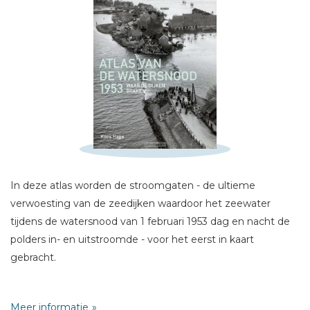
Schrijf hieronder je review!
Sterren
Naam *
In deze atlas worden de stroomgaten - de ultieme
E-mail *
verwoesting van de zeedijken waardoor het zeewater
Titel *
tijdens de watersnood van 1 februari 1953 dag en nacht de
Bericht *
polders in- en uitstroomde - voor het eerst in kaart
gebracht.
Bij het onderzoek naar de locaties van de 96 stroomgaten
Meer informatie