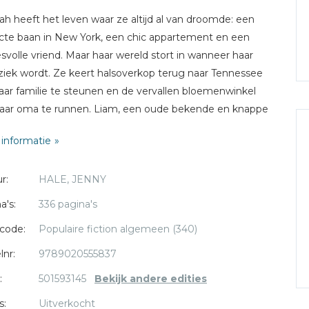
h heeft het leven waar ze altijd al van droomde: een
cte baan in New York, een chic appartement en een
svolle vriend. Maar haar wereld stort in wanneer haar
iek wordt. Ze keert halsoverkop terug naar Tennessee
ar familie te steunen en de vervallen bloemenwinkel
aar oma te runnen. Liam, een oude bekende en knappe
man, kan haar wellicht helpen te midden van alle chaos.
informatie
Liam blijkt geheimen met zich mee te dragen die hun
s kunnen veranderen... 'De winkel vol herinneringen' van
r:
HALE, JENNY
 Hale is een hartverwarmende feelgoodroman, voor de
s van Sharon Gosling.
a's:
336 pagina's
code:
Populaire fiction algemeen (340)
lnr:
9789020555837
:
501593145
Bekijk andere edities
s:
Uitverkocht