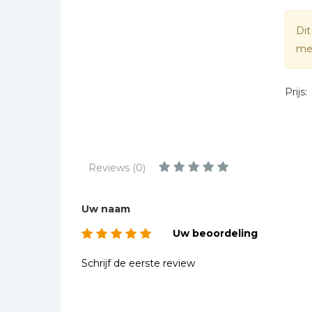
Kinderbijbels
Muziekboeken
Dit
mee
Bladmuziek
Management &
Leiderschap
Prijs:
Politiek
Regio | Alblasserwaard
Romans
Reviews (0)
Toeristische kaarten en
gidsen
Uw naam
Taalstudie
Uw beoordeling
Wenskaarten
Schrijf de eerste review