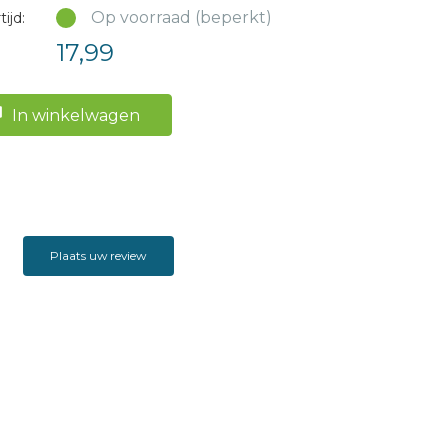
Op voorraad (beperkt)
ijd:
17,99
In winkelwagen
Plaats uw review