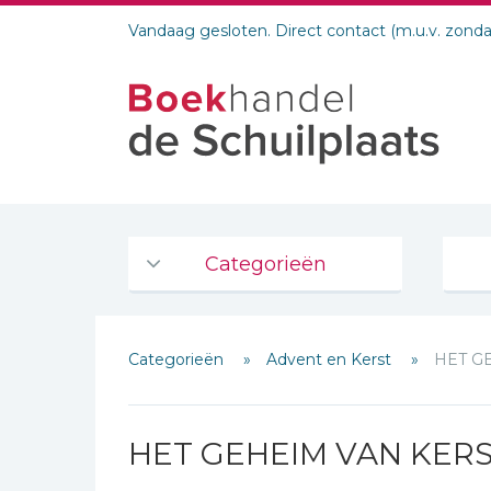
Vandaag gesloten. Direct contact (m.u.v. zond
Categorieën
Agenda's en kalenders
Categorieën
Advent en Kerst
HET G
De Bijbel
Bijbelse Dagboeken 2026
Bijbelse dagboeken
HET GEHEIM VAN KER
Bijbelstudie groepen