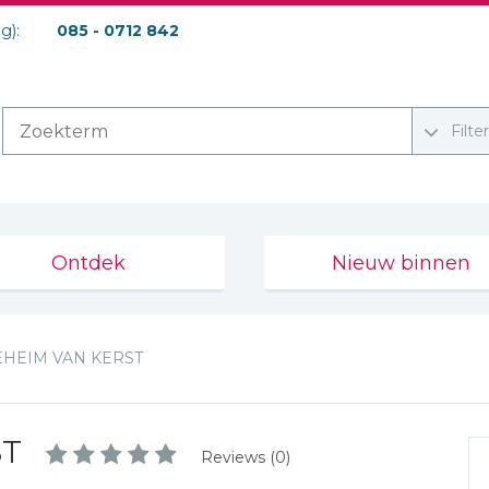
ag):
085 - 0712 842
Filte
Ontdek
Nieuw binnen
EHEIM VAN KERST
ST
Reviews (0)