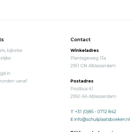
ts
Contact
ls, bijbelse
Winkeladres
elijke
Plantageweg 13a
2951 GN Alblasserdam
gd in
rzonden vanaf
Postadres
Postbus 41
2950 AA Alblasserdam
T
+31 (0)85 - 0712 842
E
info@schuilplaatsboeken.nl