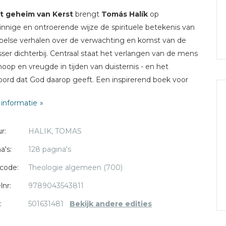
t geheim van Kerst
brengt
Tomás Halík
op
innige en ontroerende wijze de spirituele betekenis van
jbelse verhalen over de verwachting en komst van de
sser dichterbij. Centraal staat het verlangen van de mens
hoop en vreugde in tijden van duisternis - en het
ord dat God daarop geeft. Een inspirerend boek voor
bezinningsvolle tijd van het jaar.
informatie
rachtig kerstcadeau voor de grote groep vaste Halík-
r:
HALIK, TOMAS
s
a's:
128 pagina's
code:
Theologie algemeen (700)
lnr:
9789043543811
:
501631481
Bekijk andere edities