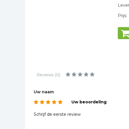
Kinderbijbels
Levert
Muziekboeken
Prijs:
Bladmuziek
Management &
Leiderschap
Politiek
Regio | Alblasserwaard
Romans
Toeristische kaarten en
Reviews (0)
gidsen
Taalstudie
Uw naam
Wenskaarten
Uw beoordeling
Schrijf de eerste review