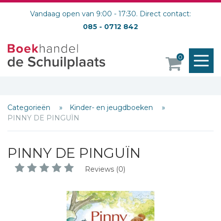
Vandaag open van 9:00 - 17:30. Direct contact:
085 - 0712 842
M
0
o
Categorieën
Kinder- en jeugdboeken
PINNY DE PINGUÏN
PINNY DE PINGUÏN
Reviews (0)