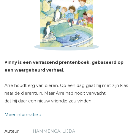
Schrijf hieronder je review!
Sterren
Naam *
E-mail *
Titel *
Pinny is een verrassend prentenboek, gebaseerd op
Bericht *
een waargebeurd verhaal.
Arre houdt erg van dieren. Op een dag gaat hij met zijn klas
naar de dierentuin. Maar Arre had nooit verwacht
dat hij daar een nieuw vriendje zou vinden ...
* = verplicht
Meer informatie
Geschikt voor kinderen vanaf 4 jaar.
Auteur:
HAMMENGA, LIJDA