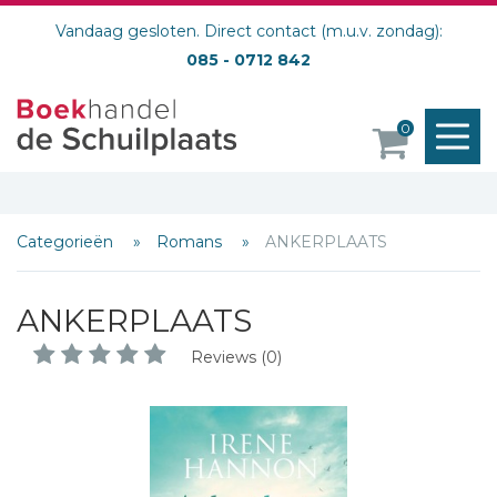
Vandaag gesloten. Direct contact (m.u.v. zondag):
085 - 0712 842
M
0
o
Categorieën
Romans
ANKERPLAATS
ANKERPLAATS
Reviews (0)