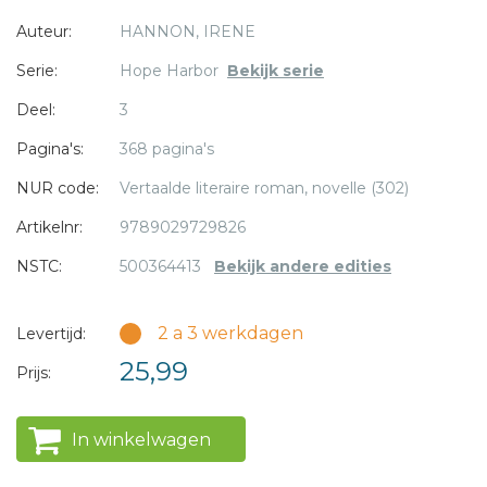
liefde. Adam Stone probeert als ex-crimineel een eerlijk
Auteur:
HANNON, IRENE
bestaan op te bouwen. Wie had gedacht dat uitgerekend
deze twee mensen als een blok voor elkaar zouden vallen?
Serie:
Hope Harbor
Bekijk serie
En toch gebeurt het, want in Hope Harbor komen uitersten
* = verplicht
Deel:
3
bij elkaar en is alles mogelijk.
Pagina's:
368 pagina's
NUR code:
Vertaalde literaire roman, novelle (302)
Artikelnr:
9789029729826
NSTC:
500364413
Bekijk andere edities
2 a 3 werkdagen
Levertijd:
25,99
Prijs:
In winkelwagen