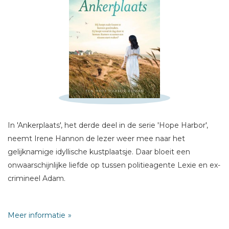
Schrijf hieronder je review!
In 'Ankerplaats', het derde deel in de serie 'Hope Harbor',
Sterren
neemt Irene Hannon de lezer weer mee naar het
Naam *
gelijknamige idyllische kustplaatsje. Daar bloeit een
E-mail *
onwaarschijnlijke liefde op tussen politieagente Lexie en ex-
crimineel Adam.
Titel *
Bericht *
Lexie Graham voedt in haar eentje een kind op en is elke
Meer informatie
seconde van de dag druk bezig. Zij heeft geen tijd voor de