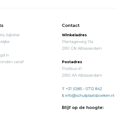
ts
Contact
ls, bijbelse
Winkeladres
elijke
Plantageweg 13a
2951 GN Alblasserdam
gd in
rzonden vanaf
Postadres
Postbus 41
2950 AA Alblasserdam
T
+31 (0)85 - 0712 842
E
info@schuilplaatsboeken.nl
Blijf op de hoogte: