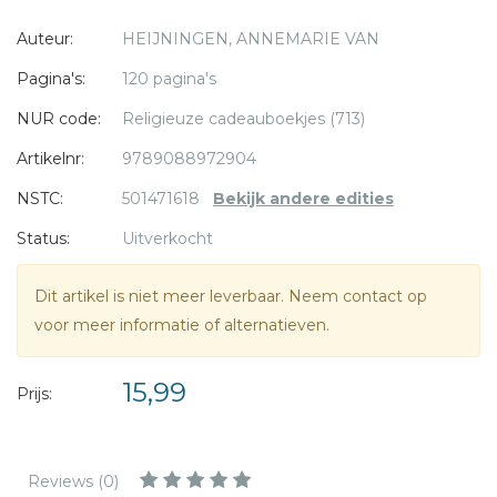
en daarmee ook de lezer - indringende vragen over leven
* = verplicht
Auteur:
HEIJNINGEN, ANNEMARIE VAN
en dood, om tot de slotsom te komen dat het je leven
verrijkt wanneer je de dood onder ogen durft te zien.
Pagina's:
120 pagina's
Prikkelend, praktisch en uitnodigend!
NUR code:
Religieuze cadeauboekjes (713)
Artikelnr:
9789088972904
NSTC:
501471618
Bekijk andere edities
Status:
Uitverkocht
Dit artikel is niet meer leverbaar. Neem contact op
voor meer informatie of alternatieven.
15,99
Prijs:
Reviews (0)