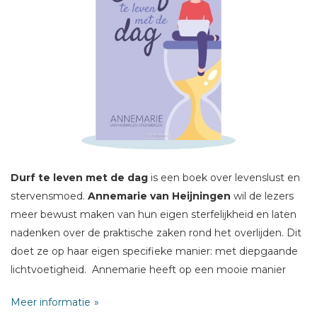
Schrijf hieronder je review!
Sterren
Naam *
E-mail *
Durf te leven met de dag
is een boek over levenslust en
Titel *
stervensmoed.
Annemarie van Heijningen
wil de lezers
Bericht *
meer bewust maken van hun eigen sterfelijkheid en laten
nadenken over de praktische zaken rond het overlijden. Dit
doet ze op haar eigen specifieke manier: met diepgaande
lichtvoetigheid. Annemarie heeft op een mooie manier
haar eigen verhaal erin verwerkt. In een spannende week
Meer informatie
van wachten op een medisch onderzoek, stelt ze zichzelf -