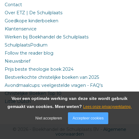
Contact
Over ETZ | De Schuilplaats
Goedkope kinderboeken
Klantenservice
Werken bij Boekhandel de Schuilplaats
SchuilplaatsPodium
Follow the reader blog
Nieuwsbrief
Prijs beste theologie boek 2024
Bestverkochte christelijke boeken van 2025
Avondmaalcups: veelgestelde vragen - FAQ's
Christelijke Boeken Top 10
Voor een optimale werking van deze site wordt gebruik
Little Dutch
gemaakt van cookies. Meer weten?
Lees onze privacyverklaring.
Niet accepteren
Accepteer cookies
© 2026 - Boekhandel de Schuilplaats BV -
Algemene
voorwaarden