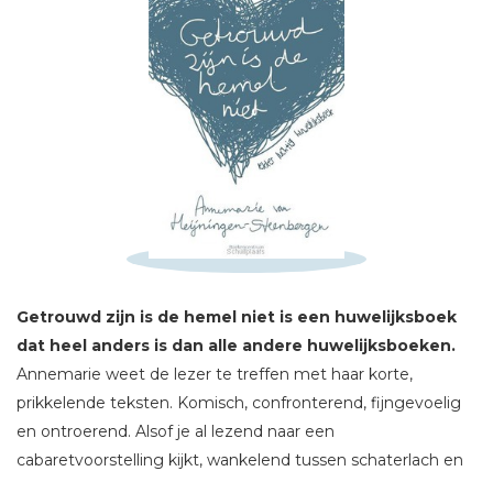
Schrijf hieronder je review!
Getrouwd zijn is de hemel niet is een huwelijksboek
Sterren
dat heel anders is dan alle andere huwelijksboeken.
Naam *
Annemarie weet de lezer te treffen met haar korte,
E-mail *
prikkelende teksten. Komisch, confronterend, fijngevoelig
en ontroerend. Alsof je al lezend naar een
Titel *
cabaretvoorstelling kijkt, wankelend tussen schaterlach en
Bericht *
stilte.