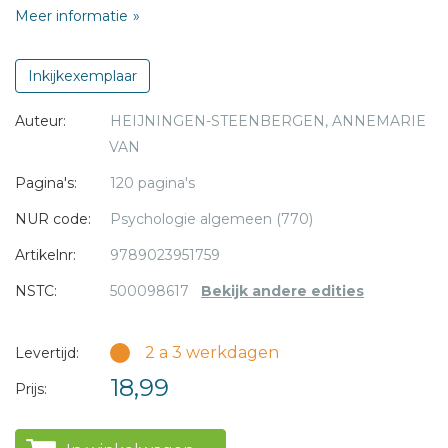
Meer informatie
Dit ga je dus niet uitgeven
- echtgenoot Michel van
Heijningen
Inkijkexemplaar
Auteur:
HEIJNINGEN-STEENBERGEN, ANNEMARIE
Gelukkig of minder gelukkig getrouwd? Net wel of nog
* = verplicht
VAN
lang niet in het huwelijksbootje? Maakt allemaal niks uit:
Lees dit boek!
- Guurtje Leguijt
Pagina's:
120 pagina's
NUR code:
Psychologie algemeen (770)
Annemarie van Heijningen
is schrijver, spreker en
Artikelnr:
9789023951759
columnist voor EO-Visie.
NSTC:
500098617
Bekijk andere edities
2 a 3 werkdagen
Levertijd:
18,99
Prijs: