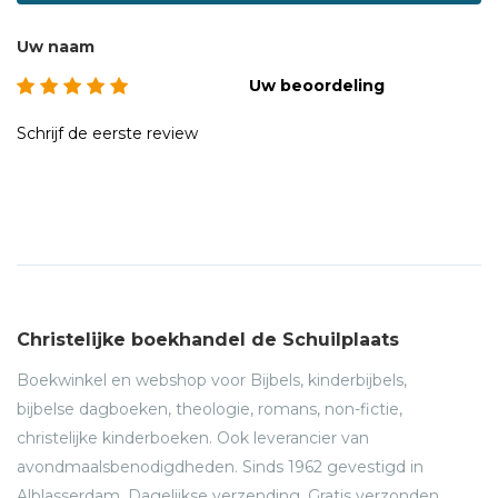
De illustraties van Sam Loman maken van dit boek weer
een smakelijk kookavontuur!
Uw naam
Uw beoordeling
Schrijf de eerste review
Christelijke boekhandel de Schuilplaats
Boekwinkel en webshop voor Bijbels, kinderbijbels,
bijbelse dagboeken, theologie, romans, non-fictie,
christelijke kinderboeken. Ook leverancier van
avondmaalsbenodigdheden. Sinds 1962 gevestigd in
Alblasserdam. Dagelijkse verzending. Gratis verzonden