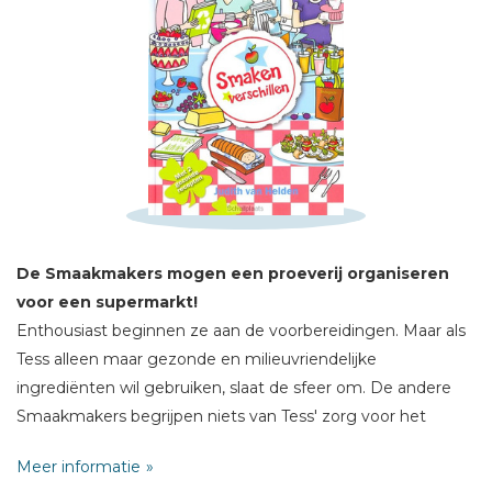
Schrijf hieronder je review!
Sterren
Naam *
E-mail *
Titel *
De Smaakmakers mogen een proeverij organiseren
Bericht *
voor een supermarkt!
Enthousiast beginnen ze aan de voorbereidingen. Maar als
Tess alleen maar gezonde en milieuvriendelijke
ingrediënten wil gebruiken, slaat de sfeer om. De andere
Smaakmakers begrijpen niets van Tess' zorg voor het
milieu en ze zijn haar kritiek op hun recepten spuugzat.
* = verplicht
Meer informatie
Tess voelt zich niet serieus genomen en is bang haar