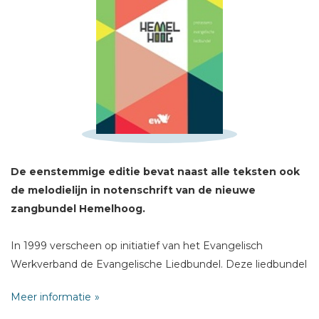
Schrijf hieronder je review!
Sterren
Naam *
De eenstemmige editie bevat naast alle teksten ook
de melodielijn in notenschrift van de nieuwe
E-mail *
zangbundel Hemelhoog.
Titel *
Bericht *
In 1999 verscheen op initiatief van het Evangelisch
Werkverband de Evangelische Liedbundel. Deze liedbundel
zal na 15 jaar in een vernieuwde en uitgebreide
Meer informatie
samenstelling opnieuw verschijnen.