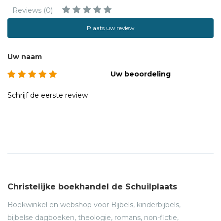
vernieuwingsbeweging binnen de Protestantse kerk in
Reviews (0)
Nederland. Dit project wordt uitgevoerd samen met de
Plaats uw review
Confessionele Vereniging en het Confessioneel
Gereformeerd Beraad.
Uw naam
Uw beoordeling
Schrijf de eerste review
Christelijke boekhandel de Schuilplaats
Boekwinkel en webshop voor Bijbels, kinderbijbels,
bijbelse dagboeken, theologie, romans, non-fictie,