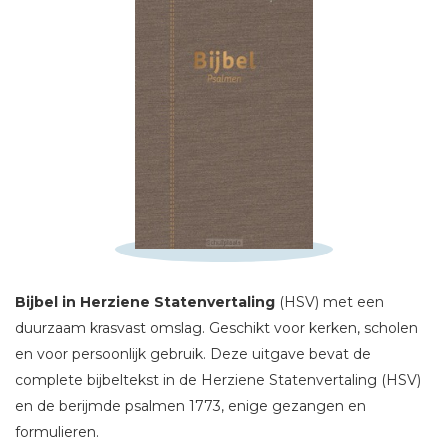
Schrijf hieronder je review!
Sterren
Bijbel in Herziene Statenvertaling
(HSV) met een
Naam *
duurzaam krasvast omslag. Geschikt voor kerken, scholen
E-mail *
en voor persoonlijk gebruik. Deze uitgave bevat de
complete bijbeltekst in de Herziene Statenvertaling (HSV)
Titel *
en de berijmde psalmen 1773, enige gezangen en
Bericht *
formulieren.