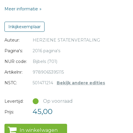
Meer informatie
Kleur: bruin
Afmeting: 12 x 18
Omslag: linnen
Inkijkexemplaar
Koker: nee
* = verplicht
Auteur:
HERZIENE STATENVERTALING
Pagina's:
2016 pagina's
NUR code:
Bijbels (701)
Artikelnr:
9789065395115
NSTC:
501471214
Bekijk andere edities
Op voorraad
Levertijd:
45,00
Prijs:
In winkelwagen