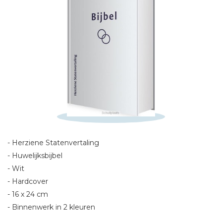
Schrijf hieronder je review!
Sterren
Naam *
- Herziene Statenvertaling
E-mail *
- Huwelijksbijbel
Titel *
- Wit
Bericht *
- Hardcover
- 16 x 24 cm
- Binnenwerk in 2 kleuren