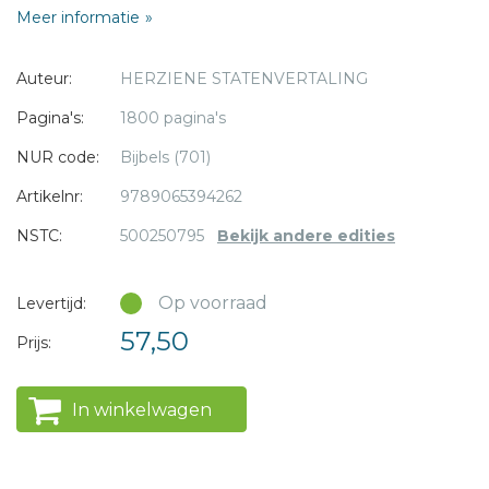
Meer informatie
Verschijnt maart 2017
* = verplicht
Auteur:
HERZIENE STATENVERTALING
Pagina's:
1800 pagina's
NUR code:
Bijbels (701)
Artikelnr:
9789065394262
NSTC:
500250795
Bekijk andere edities
Op voorraad
Levertijd:
57,50
Prijs:
In winkelwagen