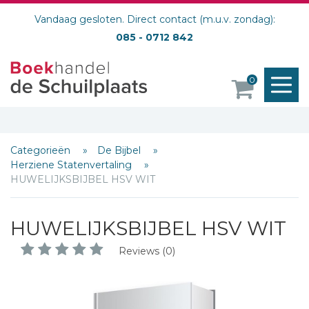
Vandaag gesloten. Direct contact (m.u.v. zondag):
085 - 0712 842
M
0
o
Categorieën
De Bijbel
Herziene Statenvertaling
HUWELIJKSBIJBEL HSV WIT
HUWELIJKSBIJBEL HSV WIT
Reviews (0)