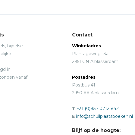
ts
Contact
ls, bijbelse
Winkeladres
elijke
Plantageweg 13a
2951 GN Alblasserdam
gd in
rzonden vanaf
Postadres
Postbus 41
2950 AA Alblasserdam
T
+31 (0)85 - 0712 842
E
info@schuilplaatsboeken.nl
Blijf op de hoogte: