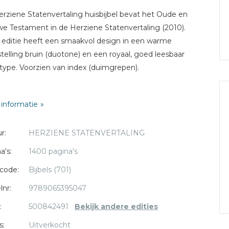
rziene Statenvertaling huisbijbel bevat het Oude en
e Testament in de Herziene Statenvertaling (2010).
editie heeft een smaakvol design in een warme
stelling bruin (duotone) en een royaal, goed leesbaar
rtype. Voorzien van index (duimgrepen).
j Lacht pocketbijbel is een kleine zakbijbel met een
informatie
l speciale Zij Lacht toevoegingen. De Zij Lacht
teditie is vooral gemaakt voor lezers die de Bijbel altijd
r:
HERZIENE STATENVERTALING
ich willen dragen: onderweg naar kerk of bijbelstudiegroep
de trein naar je werk.
a's:
1400 pagina's
code:
Bijbels (701)
: oker
ing: 8,5 x 12,5 cm
lnr:
9789065395047
g: linnen
:
500842491
Bekijk andere edities
king: witsnee
s:
Uitverkocht
: nee