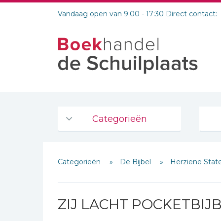
Vandaag open van 9:00 - 17:30 Direct contact:
Categorieën
Agenda's en kalenders
Categorieën
De Bijbel
Herziene Stat
De Bijbel
Bijbelse Dagboeken 2026
Bijbelse dagboeken
ZIJ LACHT POCKETBIJ
Bijbelstudie groepen