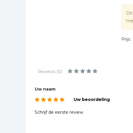
Kinderbijbels
Muziekboeken
Dit
mee
Bladmuziek
Management &
Leiderschap
Prijs:
Politiek
Regio | Alblasserwaard
Romans
Reviews (0)
Toeristische kaarten en
gidsen
Uw naam
Taalstudie
Uw beoordeling
Wenskaarten
Schrijf de eerste review