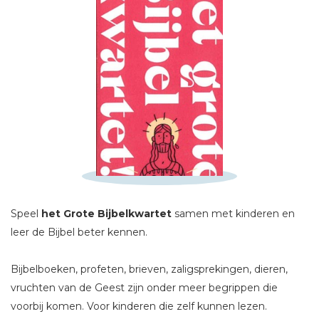
Schrijf hieronder je review!
Sterren
Naam *
E-mail *
Titel *
Bericht *
Speel
het Grote Bijbelkwartet
samen met kinderen en
leer de Bijbel beter kennen.
Bijbelboeken, profeten, brieven, zaligsprekingen, dieren,
* = verplicht
vruchten van de Geest zijn onder meer begrippen die
voorbij komen. Voor kinderen die zelf kunnen lezen.