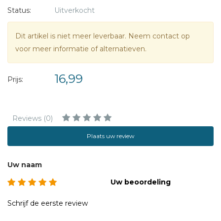
notities en duidelijke weeknummers - perfect voor
Status:
Uitverkocht
iedereen die overzicht wil combineren met visuele
inspiratie.
Dit artikel is niet meer leverbaar. Neem contact op
voor meer informatie of alternatieven.
- 53 kleurrijke foto's van Holland
- Veel schrijfruimte en overzicht per week
16,99
Prijs:
- Voorzien van weeknummers
- Spiraalgebonden - stevig en gebruiksvriendelijk
- Formaat: 18 x 22,5 cm | Gewicht: 562 gram
Reviews (0)
Voor liefhebbers van Nederland, fotografie en overzicht -
Plaats uw review
plan je jaar met trots en Hollandse flair.
Uw naam
Uw beoordeling
Schrijf de eerste review