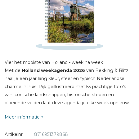
Naam *
E-mail *
Titel *
Bericht *
Vier het mooiste van Holland - week na week
Met de
Holland weekagenda 2026
van Bekking & Blitz
haal je een jaar lang kleur, sfeer en typisch Nederlandse
* = verplicht
charme in huis. Rijk geïllustreerd met 53 prachtige foto's
van iconische landschappen, historische steden en
bloeiende velden laat deze agenda je elke week opnieuw
genieten van het vertrouwde en verrassende Holland.
Meer informatie
De spiraalgebonden agenda biedt een helder
Artikelnr:
8716951379868
weekoverzicht op één pagina, met voldoende ruimte voor