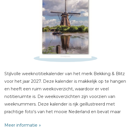
Sterren
Naam *
E-mail *
Titel *
Bericht *
Stijlvolle weeknotitiekalender van het merk Bekking & Blitz
voor het jaar 2027. Deze kalender is makkelijk op te hangen
en heeft een ruim weekoverzicht, waardoor er veel
notitieruimte is. De weekoverzichten zijn voorzien van
* = verplicht
weeknummers. Deze kalender is rijk geïllustreerd met
prachtige foto's van het mooie Nederland en bevat maar
liefst 53 verschillende, prachtige afbeeldingen. Het formaat
Meer informatie
van de kalender is 17 x 25 cm, De weken starten op