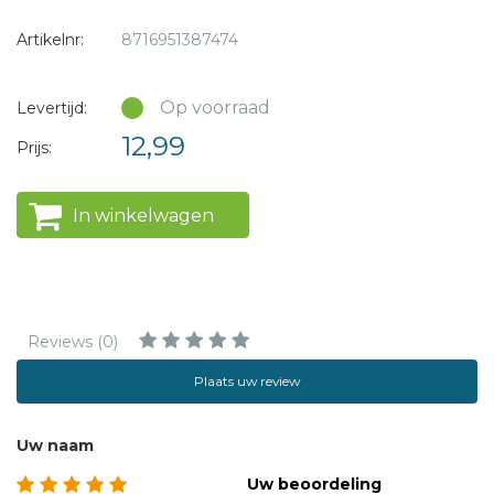
maandag.
Artikelnr:
8716951387474
Formaat: 17 x 25 cm
Gewicht: 378 gr
Op voorraad
Levertijd:
12,99
Prijs:
In winkelwagen
Reviews (0)
Plaats uw review
Uw naam
Uw beoordeling