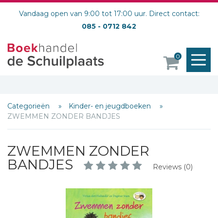
Vandaag open van 9:00 tot 17:00 uur. Direct contact:
085 - 0712 842
M
0
o
Categorieën
Kinder- en jeugdboeken
ZWEMMEN ZONDER BANDJES
Schrijf hieronder je review!
ZWEMMEN ZONDER
BANDJES
Sterren
Reviews (0)
Naam *
E-mail *
Titel *