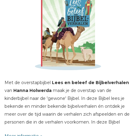
Schrijf hieronder je review!
Met de overstapbijbel
Lees en beleef de Bijbelverhalen
Sterren
van
Hanna Holwerda
maak je de overstap van de
Naam *
kinderbijbel naar de 'gewone' Bijbel. In deze Bijbel lees je
E-mail *
bekende en minder bekende bijbelverhalen én ontdek je
meer over de tijd waarin de verhalen zich afspeelden en de
Titel *
personen die in de verhalen voorkomen. In deze Bijbel
Bericht *
staan de 20 belangrijkste bijbelverhalen, aangevuld met
Meer informatie