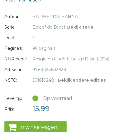
illustraties en achtergrondinformatie. Deze Bijbel is geschikt
voor kinderen van 10 jaar of ouder.
Auteur:
HOLWERDA, HANNA
Bindwijze: hardback
Serie:
Beleef de Bijbel
Bekijk serie
96 pagina's
* = verplicht
Deel:
2
formaat: 24,7 × 17,5 × 1,3 cm
leeftijd: 10+
Pagina's:
96 pagina's
NUR code:
Religie en kinderbijbels (<12 jaar) (224)
Artikelnr:
9789033833939
NSTC:
501610248
Bekijk andere edities
Op voorraad
Levertijd:
15,99
Prijs:
In winkelwagen