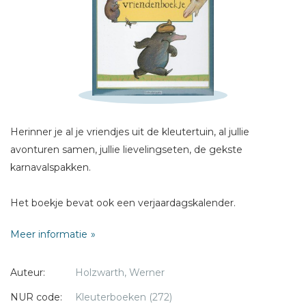
Sterren
Naam *
E-mail *
Titel *
Bericht *
Herinner je al je vriendjes uit de kleutertuin, al jullie
avonturen samen, jullie lievelingseten, de gekste
karnavalspakken.
Het boekje bevat ook een verjaardagskalender.
* = verplicht
Meer informatie
Auteur:
Holzwarth, Werner
NUR code:
Kleuterboeken (272)