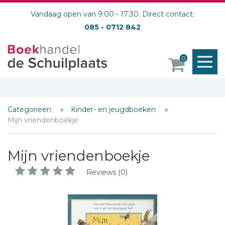
Vandaag open van 9:00 - 17:30. Direct contact:
085 - 0712 842
M
0
o
Categorieën
Kinder- en jeugdboeken
Mijn vriendenboekje
Mijn vriendenboekje
Reviews (0)
Schrijf hieronder je review!