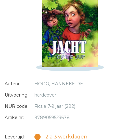
Titel *
Bericht *
* = verplicht
Auteur:
HOOG, HANNEKE DE
Uitvoering:
hardcover
NUR code:
Fictie 7-9 jaar (282)
Artikelnr:
9789059523678
2 a 3 werkdagen
Levertijd: