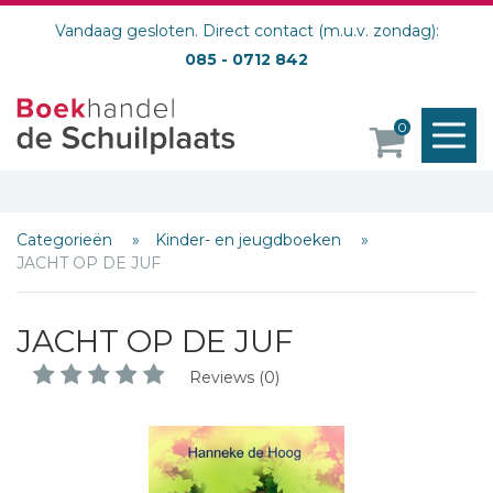
Vandaag gesloten. Direct contact (m.u.v. zondag):
085 - 0712 842
M
0
o
Categorieën
Kinder- en jeugdboeken
JACHT OP DE JUF
JACHT OP DE JUF
Schrijf hieronder je review!
Reviews (0)
Sterren
Naam *
E-mail *