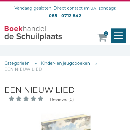
Vandaag gesloten. Direct contact (m.u.v. zondag):
085 - 0712 842
M
0
o
Categorieën
Kinder- en jeugdboeken
EEN NIEUW LIED
EEN NIEUW LIED
Reviews (0)