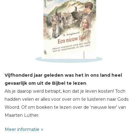
Schrijf hieronder je review!
Sterren
Naam *
Vijfhonderd jaar geleden was het in ons land heel
E-mail *
gevaarlijk om uit de Bijbel te lezen
.
Titel *
Als je daarop werd betrapt, kon dat je leven kosten! Toch
Bericht *
hadden velen er alles voor over om te luisteren naar Gods
Woord. Of om boeken te lezen over de ‘nieuwe leer’ van
Maarten Luther.
Meer informatie
In dit boek staan twaalf verhalen over het begin van de