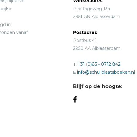
ls, bijbelse
Winkeladres
elijke
Plantageweg 13a
2951 GN Alblasserdam
gd in
rzonden vanaf
Postadres
Postbus 41
2950 AA Alblasserdam
T
+31 (0)85 - 0712 842
E
info@schuilplaatsboeken.nl
Blijf op de hoogte: