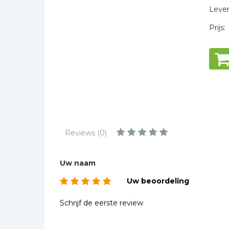
Kinderbijbels
Levert
Muziekboeken
Prijs:
Bladmuziek
Management &
Leiderschap
Politiek
Regio | Alblasserwaard
Romans
Toeristische kaarten en
Reviews (0)
gidsen
Taalstudie
Uw naam
Wenskaarten
Uw beoordeling
Schrijf de eerste review