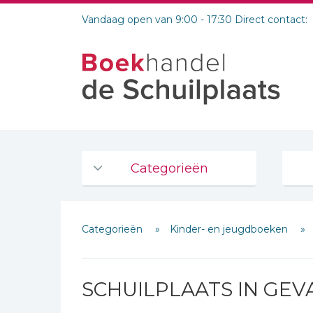
Vandaag open van 9:00 - 17:30 Direct contact:
Categorieën
Agenda's en kalenders
Categorieën
Kinder- en jeugdboeken
De Bijbel
Bijbelse Dagboeken 2026
Bijbelse dagboeken
SCHUILPLAATS IN GE
Bijbelstudie groepen