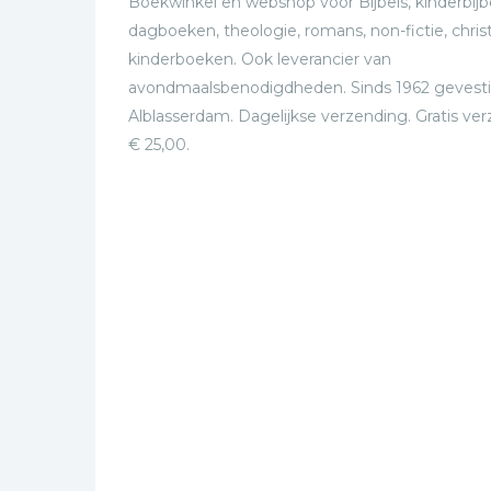
Boekwinkel en webshop voor Bijbels, kinderbijbe
dagboeken, theologie, romans, non-fictie, christ
kinderboeken. Ook leverancier van
avondmaalsbenodigdheden. Sinds 1962 gevesti
Alblasserdam. Dagelijkse verzending. Gratis ve
€ 25,00.