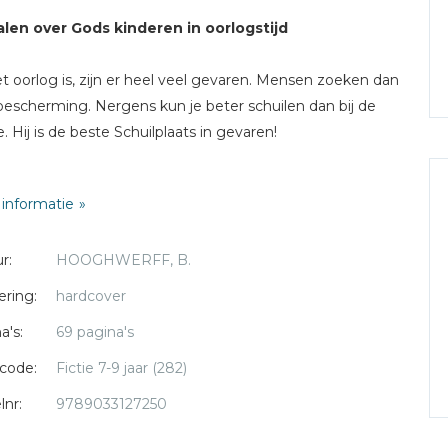
len over Gods kinderen in oorlogstijd
et oorlog is, zijn er heel veel gevaren. Mensen zoeken dan
bescherming. Nergens kun je beter schuilen dan bij de
. Hij is de beste Schuilplaats in gevaren!
t boek staan vijftien verhalen over Gods kinderen. Tijdens
informatie
eede Wereldoorlog was het ook voor hen vaak heel
rlijk. Zij zochten bescherming bij de Heere. En Hij was
r:
HOOGHWERFF, B.
hen steeds weer de beste Schuilplaats.
ering:
hardcover
verhalen zijn echt gebeurd. Rino Visser heeft er
a's:
69 pagina's
tige tekeningen bij gemaakt.
code:
Fictie 7-9 jaar (282)
lnr:
9789033127250