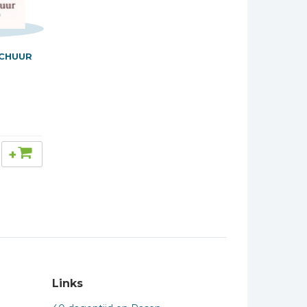
CHUUR
+
Links