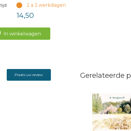
2 a 3 werkdagen
ijd:
14,50
In winkelwagen
Gerelateerde 
Plaats uw review