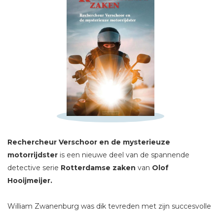
Schrijf hieronder je review!
Sterren
Naam *
Rechercheur Verschoor en de mysterieuze
E-mail *
motorrijdster
is een nieuwe deel van de spannende
Titel *
detective serie
Rotterdamse zaken
van
Olof
Bericht *
Hooijmeijer.
William Zwanenburg was dik tevreden met zijn succesvolle
leven. Maar als hij in zijn luxe woning onverwacht