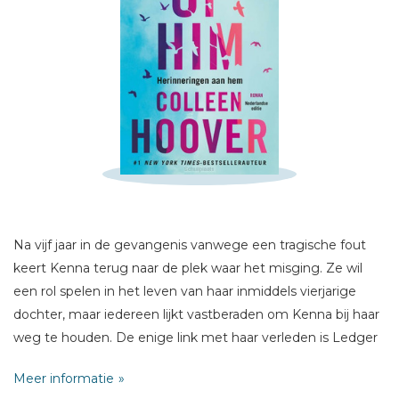
Schrijf hieronder je review!
Sterren
Naam *
E-mail *
Titel *
Na vijf jaar in de gevangenis vanwege een tragische fout
Bericht *
keert Kenna terug naar de plek waar het misging. Ze wil
een rol spelen in het leven van haar inmiddels vierjarige
dochter, maar iedereen lijkt vastberaden om Kenna bij haar
weg te houden. De enige link met haar verleden is Ledger
Ward. De twee krijgen een band, maar als iemand daar ooit
Meer informatie
achter zou komen, zouden ze het vertrouwen van hun