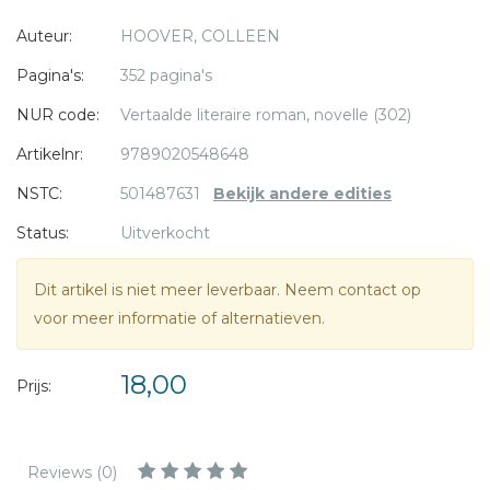
vrienden en familie op het spel zetten. Hoe meer hun
* = verplicht
Auteur:
HOOVER, COLLEEN
relatie zich ontwikkelt, hoe groter het risico wordt.
'Herinneringen aan hem' is een hartverscheurend, maar
Pagina's:
352 pagina's
hoopvol verhaal van Colleen Hoover, de bestsellerauteur
NUR code:
Vertaalde literaire roman, novelle (302)
van 'It ends with us'.
Artikelnr:
9789020548648
NSTC:
501487631
Bekijk andere edities
Status:
Uitverkocht
Dit artikel is niet meer leverbaar. Neem contact op
voor meer informatie of alternatieven.
18,00
Prijs:
Reviews (0)