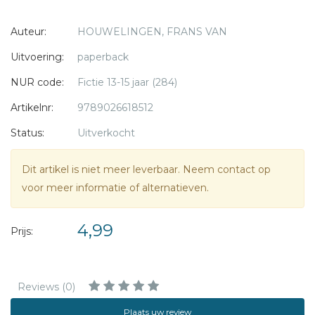
haar opa in vertrouwen te nemen wordt hij ernstig ziek.
Auteur:
HOUWELINGEN, FRANS VAN
Heruitgave van met 'Het Hoogste Woord' bekroonde titel
Uitvoering:
paperback
NUR code:
Fictie 13-15 jaar (284)
Artikelnr:
9789026618512
Status:
Uitverkocht
Dit artikel is niet meer leverbaar. Neem contact op
voor meer informatie of alternatieven.
4,99
Prijs:
Reviews (0)
Plaats uw review