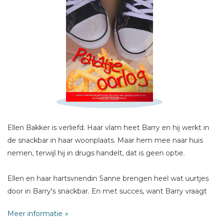
Schrijf hieronder je review!
Sterren
Naam *
E-mail *
Titel *
Ellen Bakker is verliefd. Haar vlam heet Barry en hij werkt in
Bericht *
de snackbar in haar woonplaats. Maar hem mee naar huis
nemen, terwijl hij in drugs handelt, dat is geen optie.
Ellen en haar hartsvriendin Sanne brengen heel wat uurtjes
door in Barry's snackbar. En met succes, want Barry vraagt
Ellen mee uit. Maar Ellen twijfelt over Barry, want haar
* = verplicht
Meer informatie
ouders zullen hem nooit goedkeuren. En net als ze besluit