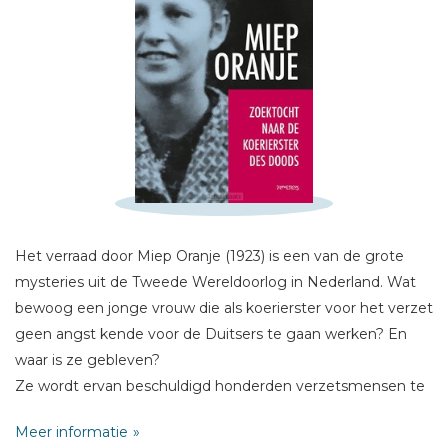
Schrijf hieronder je review!
Sterren
Naam *
E-mail *
Het verraad door Miep Oranje (1923) is een van de grote
Titel *
mysteries uit de Tweede Wereldoorlog in Nederland. Wat
Bericht *
bewoog een jonge vrouw die als koerierster voor het verzet
geen angst kende voor de Duitsers te gaan werken? En
waar is ze gebleven?
Ze wordt ervan beschuldigd honderden verzetsmensen te
hebben verraden aan de bezetter. Velen van hen zouden
Meer informatie
de oorlog niet hebben overleefd. Het leverde haar de